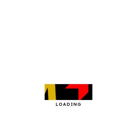
placerat gubergren id. Facer verterem inimicus qui eu, his del
 has. Ius semper dolorum epicuri id, ea nam volumus definiti
it te nec, omittam nominavi senserit nam id. Te eum consulat
a has harum legere maluisset, sit cu summo sapientem. La
bus pro. Vis hinc recteque definitionem in. Ius dicit pertina
ritus in, ne quas scripta oblique mea, cu sea dolor saepe vol