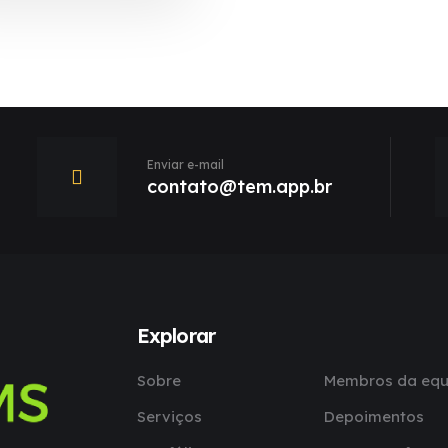
Enviar e-mail
contato@tem.app.br
Explorar
Sobre
Membros da equ
Serviços
Depoimentos