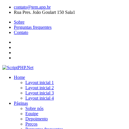
contato@tem.app.br
Rua Pres. João Goulart 150 Sala1
Sobre
Perguntas frequentes
Contato
Home
Layout inicial 1
Layout inicial 2
Layout inicial 3
Layout inicial 4
Páginas
Sobre nós
Equipe
Depoimento
Preços