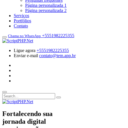
Perguntas frequentes
Página personalizada 1
Página personalizada 2
Serviços
Portfólios
Contato
+5551982225355
Chama no WhatsApp
Ligue agora
+5551982225355
Enviar e-mail
contato@tem.app.br
Fortalecendo sua
jornada digital